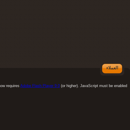
العملاء
how requires
Adobe Flash Player 9.0
(or higher). JavaScript must be enabled.