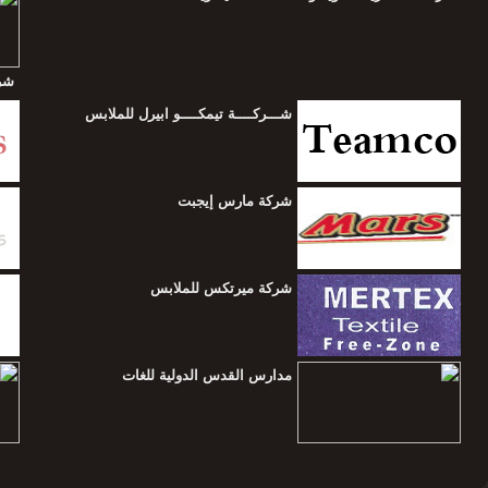
شرك
شـــركــــة تيمكــــو ابيرل للملابس
شركة مارس إيجبت
شركة ميرتكس للملابس
مدارس القدس الدولية للغات